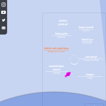
مسلسل
أبو فراس
قصص منوعة
Comics
مشروع بقجة
Podcast
من أعمالنا
Our Work
مجلة فارس الغد للناشئة
Magazine Issues
فرسان الغد
Forsan Al-Ghad
منهج فلسطين
للناشئة
Manhaj
صوتيات
Audio