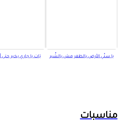
إغلاق
الرئيسية
يا ستّي الأرض بالظفر مش بالشِّبر
بَات يا جاري بخير حتى أ
مناسبات