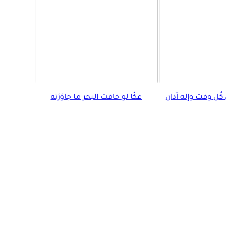
كُل وقت وإله آذان
عكّا لو خافت البحر ما جاوَرَته