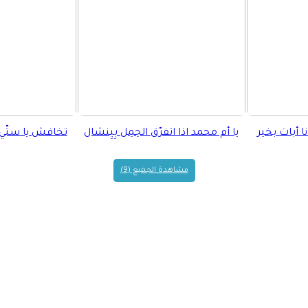
نا أبات بخير
يا أم محمد اذا اتفرّق الحِمِل بِيِنشال
تخافش يا ستّي 
مشاهدة الجميع (9)