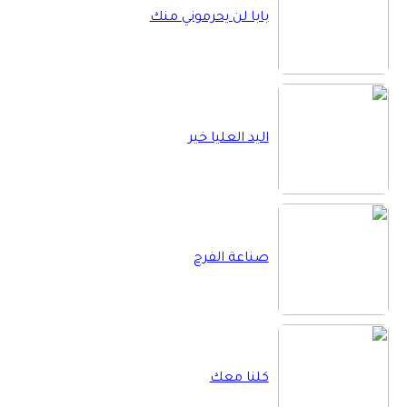
بابا لن يحرموني منك
اليد العليا خير
صناعة الفرح
كلنا معك