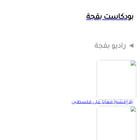
بودكاست بقجة
راديو بقجة
يلا إمشوا معانا على فلسطين