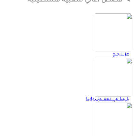
قصص أغاني شعبية فلسطينية
هز الرمح
يا يما في دقة على بابنا