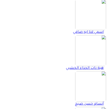
اسمي لانا ابو صافي
هبة ذات الحذاء الخشبي
أنسام حسن صبح