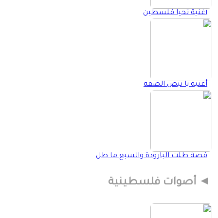
أغنية تحيا فلسطين
أغنية يا نبض الضفة
قصة طلت البارودة والسبع ما طل
أصوات فلسطينية