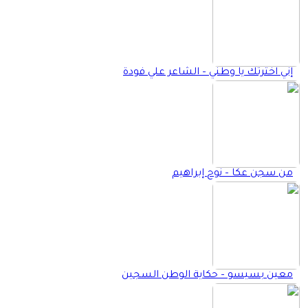
إني اخترتك يا وطني – الشاعر علي فودة
من سجن عكا – نوح إبراهيم
معين بسيسو – حكاية الوطن السجين