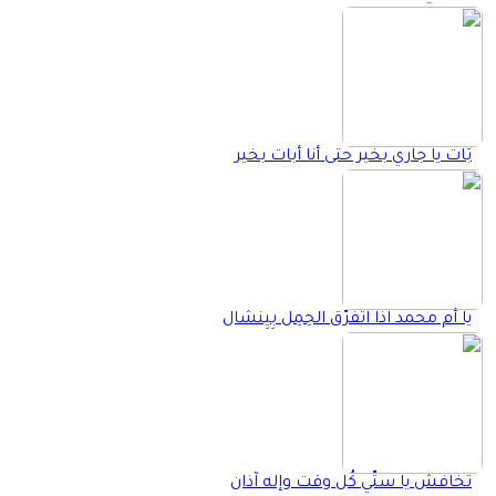
بَات يا جاري بخير حتى أنا أبات بخير
يا أم محمد اذا اتفرّق الحِمِل بِيِنشال
تخافش يا ستّي كُل وقت وإله آذان