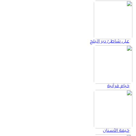
على شاطئ دير البلح
خيام قرآنية
خيمة الأسنان