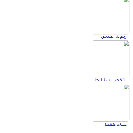
زيتونة القدس
للأقصى سنرابط
لا لن يقسم