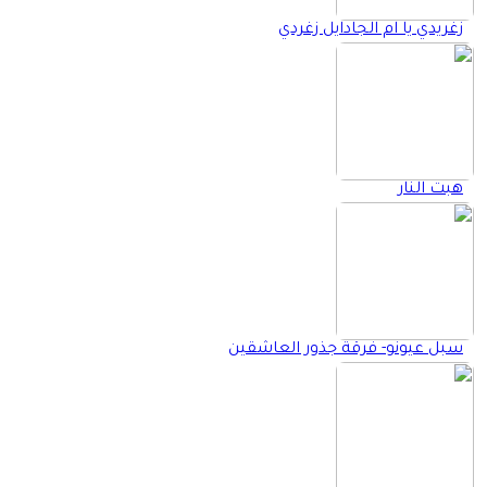
زغريدي يا ام الجادايل زغردي
هبت النار
سبل عيونو- فرقة جذور العاشقين