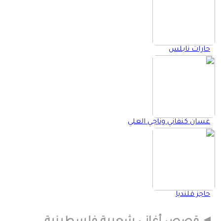
حارات نابلس
غسان كنفاني وناجي العلي
حاجز قلنديا