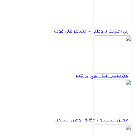
إني اخترتك يا وطني – الشاعر علي فودة
من سجن عكا – نوح إبراهيم
معين بسيسو – حكاية الوطن السجين