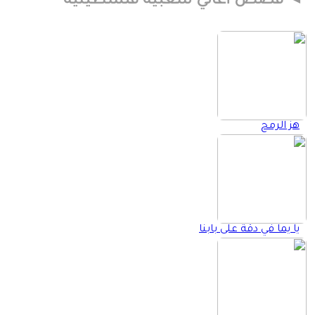
قصص أغاني شعبية فلسطينية
هز الرمح
يا يما في دقة على بابنا