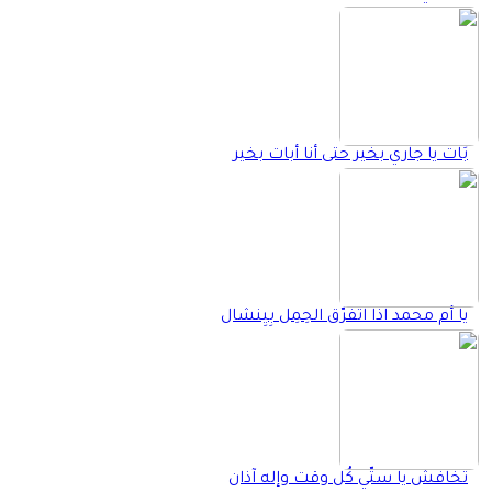
بَات يا جاري بخير حتى أنا أبات بخير
يا أم محمد اذا اتفرّق الحِمِل بِيِنشال
تخافش يا ستّي كُل وقت وإله آذان