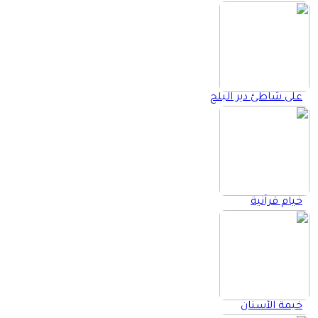
على شاطئ دير البلح
خيام قرآنية
خيمة الأسنان