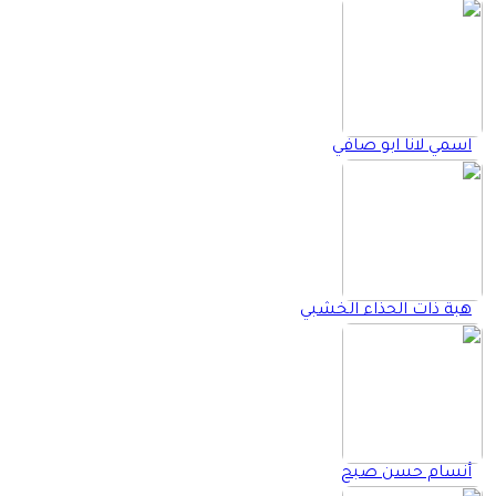
اسمي لانا ابو صافي
هبة ذات الحذاء الخشبي
أنسام حسن صبح