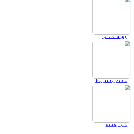
زيتونة القدس
للأقصى سنرابط
لا لن يقسم