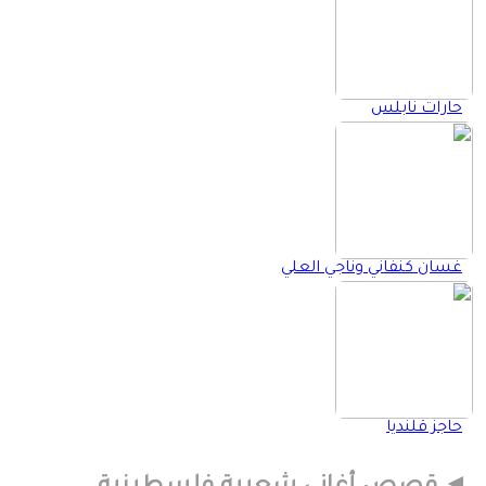
حارات نابلس
غسان كنفاني وناجي العلي
حاجز قلنديا