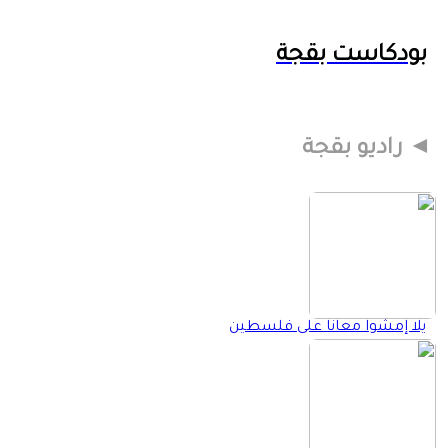
بودكاست بقجة
راديو بقجة
يلا إمشوا معانا على فلسطين