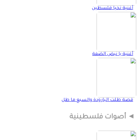
أغنية تحيا فلسطين
أغنية يا نبض الضفة
قصة طلت البارودة والسبع ما طل
أصوات فلسطينية