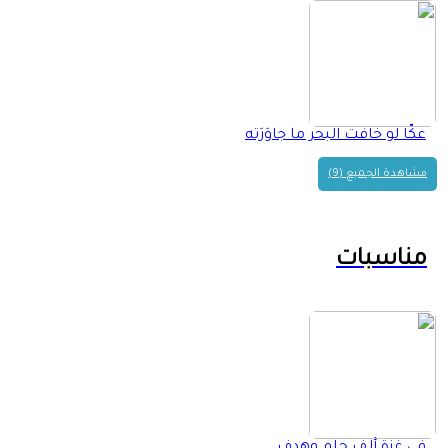
عكّا لو خافت البحر ما جاوَرَته
مشاهدة الجميع (9)
مناسبات
في غزة ألف حلم وهدف