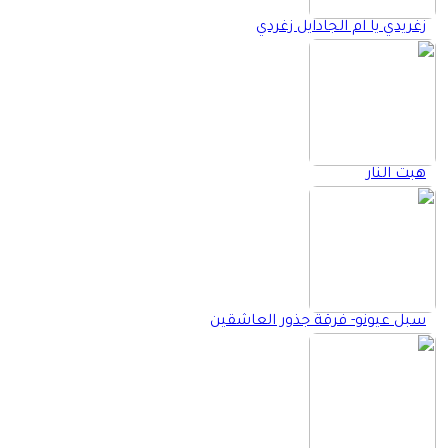
زغريدي يا ام الجادايل زغردي
هبت النار
سبل عيونو- فرقة جذور العاشقين