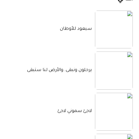
سيعود للأوطان
يرحلون ونبقى..والأرض لنا ستبقى
لاجئ سموني لاجئ