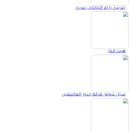
زغريدي يا ام الجادايل زغردي
هبت النار
سبل عيونو- فرقة جذور العاشقين