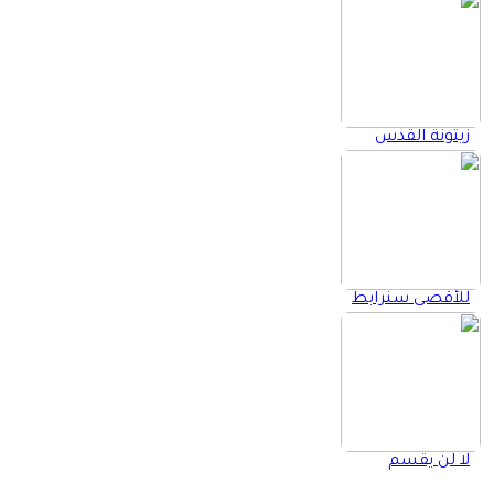
زيتونة القدس
للأقصى سنرابط
لا لن يقسم