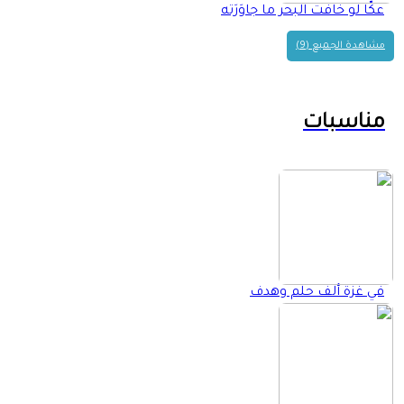
عكّا لو خافت البحر ما جاوَرَته
مشاهدة الجميع (9)
مناسبات
في غزة ألف حلم وهدف