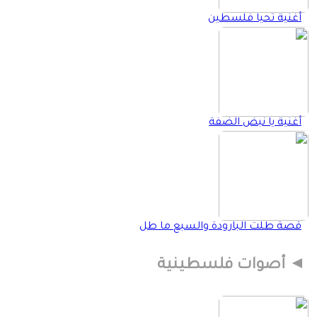
أغنية تحيا فلسطين
أغنية يا نبض الضفة
قصة طلت البارودة والسبع ما طل
أصوات فلسطينية