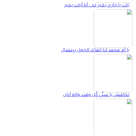
بَات يا جاري بخير حتى أنا أبات بخير
يا أم محمد اذا اتفرّق الحِمِل بِيِنشال
تخافش يا ستّي كُل وقت وإله آذان