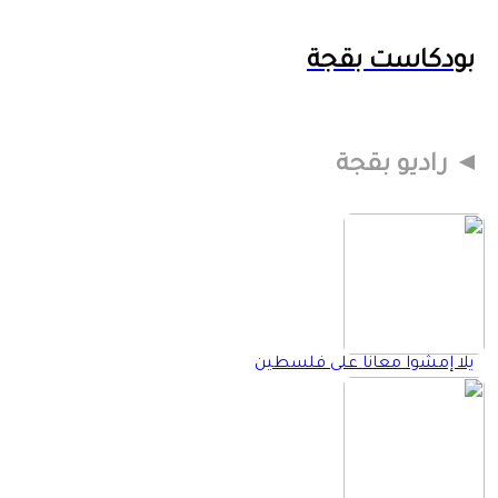
بودكاست بقجة
راديو بقجة
يلا إمشوا معانا على فلسطين