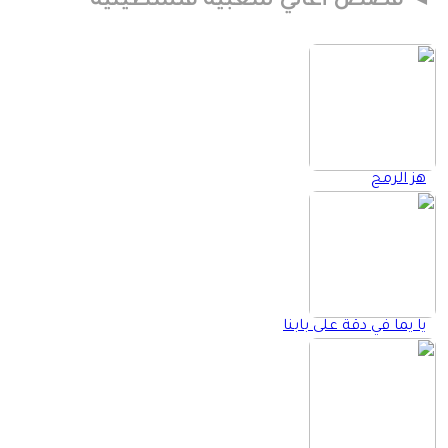
قصص أغاني شعبية فلسطينية
هز الرمح
يا يما في دقة على بابنا