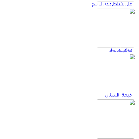
على شاطئ دير البلح
خيام قرآنية
خيمة الأسنان