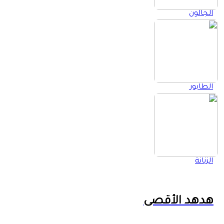
الجالون
الطابور
الزنانة
هدهد الأقصى