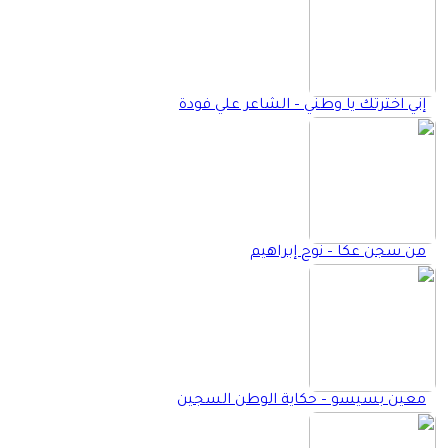
إني اخترتك يا وطني – الشاعر علي فودة
من سجن عكا – نوح إبراهيم
معين بسيسو – حكاية الوطن السجين