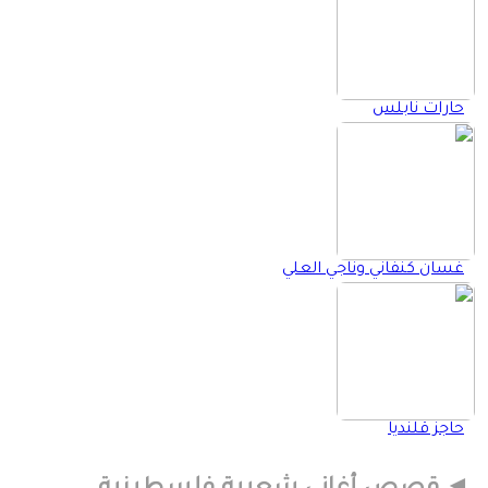
حارات نابلس
غسان كنفاني وناجي العلي
حاجز قلنديا