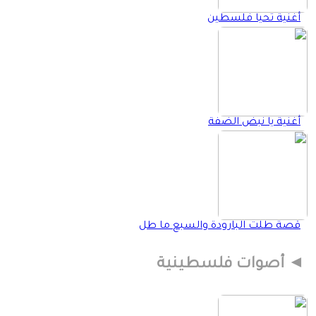
أغنية تحيا فلسطين
أغنية يا نبض الضفة
قصة طلت البارودة والسبع ما طل
أصوات فلسطينية