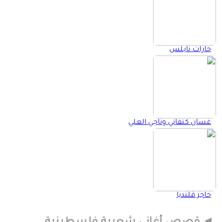
حارات نابلس
غسان كنفاني وناجي العلي
حاجز قلنديا