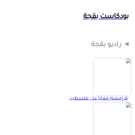
بودكاست بقجة
راديو بقجة
يلا إمشوا معانا على فلسطين