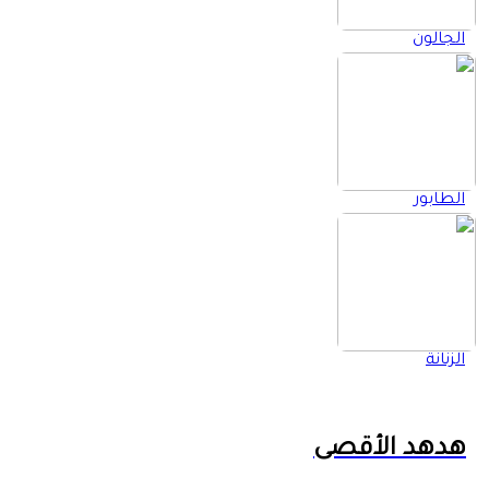
الجالون
الطابور
الزنانة
هدهد الأقصى