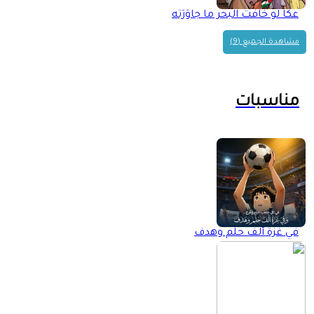
عكّا لو خافت البحر ما جاوَرَته
مشاهدة الجميع (9)
مناسبات
في غزة ألف حلم وهدف