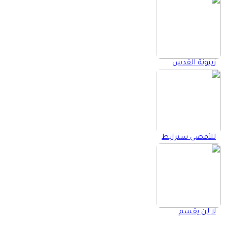
زيتونة القدس
للأقصى سنرابط
لا لن يقسم