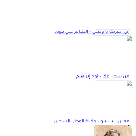
إني اخترتك يا وطني – الشاعر علي فودة
من سجن عكا – نوح إبراهيم
معين بسيسو – حكاية الوطن السجين