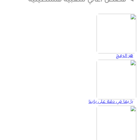
قصص أغاني شعبية فلسطينية
هز الرمح
يا يما في دقة على بابنا