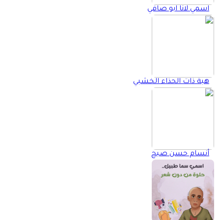
اسمي لانا ابو صافي
هبة ذات الحذاء الخشبي
أنسام حسن صبح