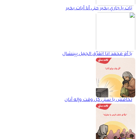
بَات يا جاري بخير حتى أنا أبات بخير
يا أم محمد اذا اتفرّق الحِمِل بِيِنشال
تخافش يا ستّي كُل وقت وإله آذان