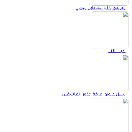
زغريدي يا ام الجادايل زغردي
هبت النار
سبل عيونو- فرقة جذور العاشقين