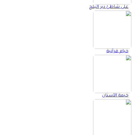
على شاطئ دير البلح
خيام قرآنية
خيمة الأسنان