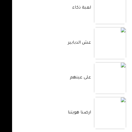
لعبة ذكاء
عش الدبابير
على عينهم
ارضنا هويتنا