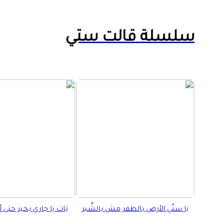
سلسلة قالت ستي
يا ستّي الأرض بالظفر مش بالشِّبر
بَات يا جاري بخير حتى أ