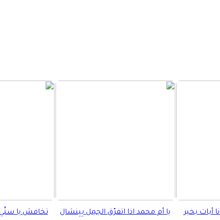
نا أبات بخير
يا أم محمد اذا اتفرّق الحِمِل بِيِنشال
تخافش يا ستّي 