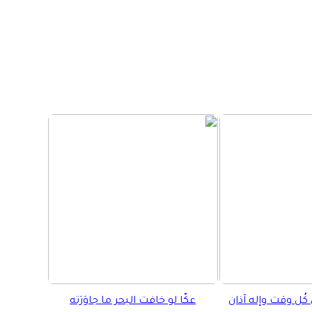
كُل وقت وإله آذان
عكّا لو خافت البحر ما جاوَرَته